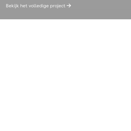
Bekijk het volledige project
➡
Meer projecten
Basisschool Op Weg is helemaal
klaar voor de komende 25 jaar!
Transformatieproject in
Rosmalen
Van Bakel zorgt met
totaaloplossing voor
toekomstbestendige bakkerij