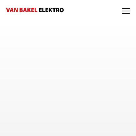
🗐
Home
Over ons
Expertises
Projecten
Nieuws
Werken bij
Contact
Certificering
Offerte Zonnepanelen
Bekijk onze vacatures
Expertises
Elektro
Beveiliging